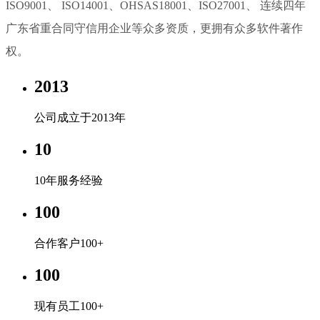
ISO9001、 ISO14001、OHSAS18001、ISO27001、 连续四年
广东省重合同守信用企业等众多资质，更拥有众多软件著作
权。
2013
公司成立于2013年
10
10年服务经验
100
合作客户100+
100
现有员工100+