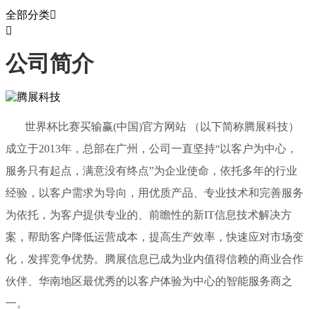
全部分类


公司简介
世界杯比赛买输赢(中国)官方网站 （以下简称腾展科技）
成立于2013年，总部在广州，公司一直坚持“以客户为中心，
服务只有起点，满意没有终点”为企业使命，依托多年的行业
经验，以客户需求为导向，用优质产品、专业技术和完善服务
为依托，为客户提供专业的、前瞻性的新IT信息技术解决方
案，帮助客户降低运营成本，提高生产效率，快速应对市场变
化，发挥竞争优势。腾展信息已成为业内值得信赖的商业合作
伙伴、华南地区最优秀的以客户体验为中心的智能服务商之
一。