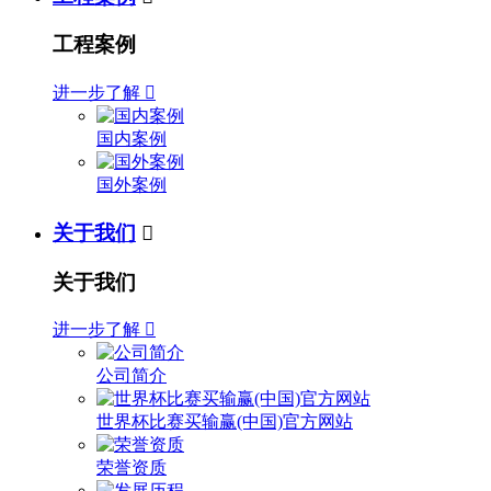
工程案例
进一步了解

国内案例
国外案例
关于我们

关于我们
进一步了解

公司简介
世界杯比赛买输赢(中国)官方网站
荣誉资质