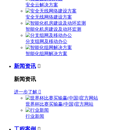
安全云解决方案
安全无线网络建设方案
智能化机房建设及动环监测
分支组网及移动办公
智能化组网解决方案
新闻资讯

新闻资讯
进一步了解

世界杯比赛买输赢(中国)官方网站
行业新闻
工程案例
