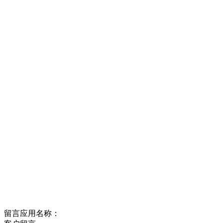
留言应用名称：