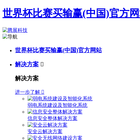
世界杯比赛买输赢(中国)官方
世界杯比赛买输赢(中国)官方网站
解决方案

解决方案
进一步了解

弱电系统建设及智能化系统
信息安全整体解决方案
安全云解决方案