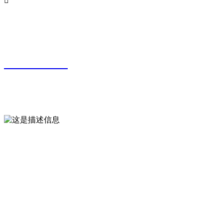

世界杯比赛买输赢(中国)官方网站
服务热线：
020-87566596
地址：
广州市萝岗区科学城科学大道绿地中央广场E栋2716室