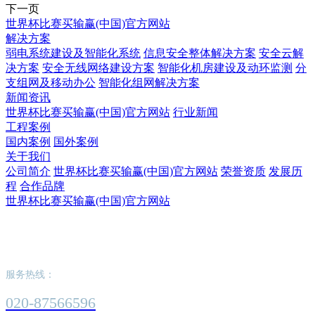
下一页
世界杯比赛买输赢(中国)官方网站
解决方案
弱电系统建设及智能化系统
信息安全整体解决方案
安全云解
决方案
安全无线网络建设方案
智能化机房建设及动环监测
分
支组网及移动办公
智能化组网解决方案
新闻资讯
世界杯比赛买输赢(中国)官方网站
行业新闻
工程案例
国内案例
国外案例
关于我们
公司简介
世界杯比赛买输赢(中国)官方网站
荣誉资质
发展历
程
合作品牌
世界杯比赛买输赢(中国)官方网站
世界杯比赛买输赢(中国)官方网站
服务热线：
020-87566596