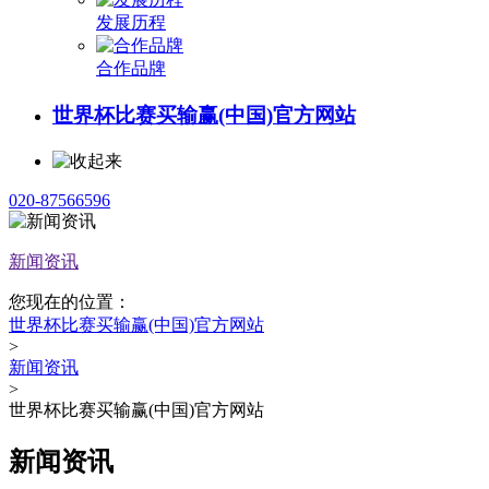
发展历程
合作品牌
世界杯比赛买输赢(中国)官方网站
020-87566596
新闻资讯
您现在的位置：
世界杯比赛买输赢(中国)官方网站
>
新闻资讯
>
世界杯比赛买输赢(中国)官方网站
新闻资讯