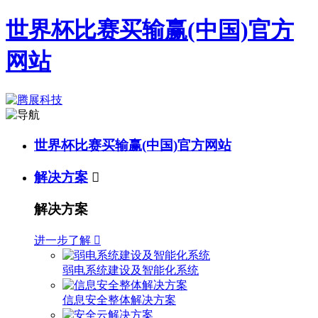
世界杯比赛买输赢(中国)官方
网站
世界杯比赛买输赢(中国)官方网站
解决方案

解决方案
进一步了解

弱电系统建设及智能化系统
信息安全整体解决方案