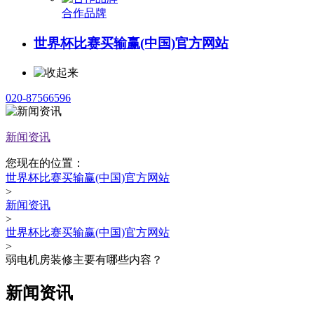
合作品牌
世界杯比赛买输赢(中国)官方网站
020-87566596
新闻资讯
您现在的位置：
世界杯比赛买输赢(中国)官方网站
>
新闻资讯
>
世界杯比赛买输赢(中国)官方网站
>
弱电机房装修主要有哪些内容？
新闻资讯