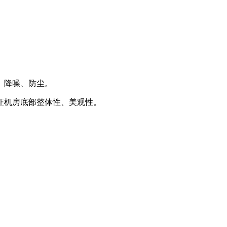
、降噪、防尘。
证机房底部整体性、美观性。