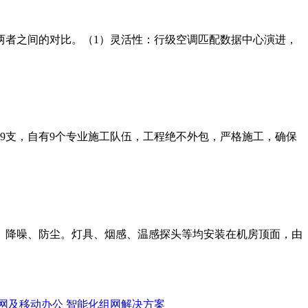
两者之间的对比。（1）灵活性：行级空调匹配数据中心演进，
师9支，自有9个专业施工队伍，工程绝不外包，严格施工，确保
、降噪、防尘。灯具、烟感、温感探头等均安装在机房顶面，由
网及移动办公
智能化组网解决方案