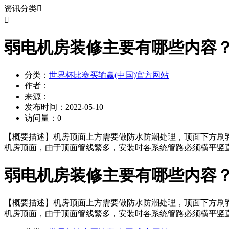
资讯分类


弱电机房装修主要有哪些内容
分类：
世界杯比赛买输赢(中国)官方网站
作者：
来源：
发布时间：
2022-05-10
访问量：
0
【概要描述】
机房顶面上方需要做防水防潮处理，顶面下方刷
机房顶面，由于顶面管线繁多，安装时各系统管路必须横平竖
弱电机房装修主要有哪些内容
【概要描述】
机房顶面上方需要做防水防潮处理，顶面下方刷
机房顶面，由于顶面管线繁多，安装时各系统管路必须横平竖