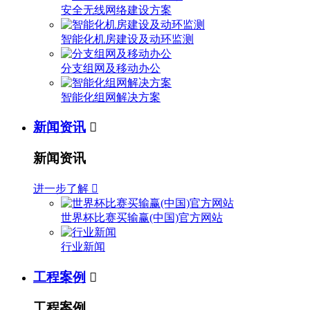
安全无线网络建设方案
智能化机房建设及动环监测
分支组网及移动办公
智能化组网解决方案
新闻资讯

新闻资讯
进一步了解

世界杯比赛买输赢(中国)官方网站
行业新闻
工程案例

工程案例