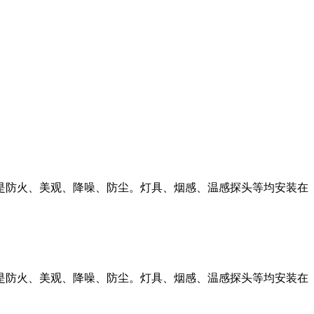
是防火、美观、降噪、防尘。灯具、烟感、温感探头等均安装在
是防火、美观、降噪、防尘。灯具、烟感、温感探头等均安装在